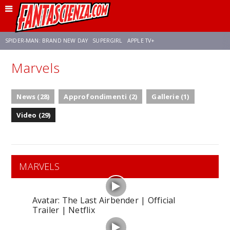
SPIDER-MAN: BRAND NEW DAY
SUPERGIRL
APPLE TV+
Marvels
FRANCO RICCIARDIELLO
ZENDAYA
STAR TREK
AVENGERS: DOOMSDAY
News (28)
Approfondimenti (2)
Gallerie (1)
NETFLIX
SADIE SINK
STAR TREK: STRANGE NEW WORLDS
Video (29)
MARVELS
Avatar: The Last Airbender | Official
Trailer | Netflix