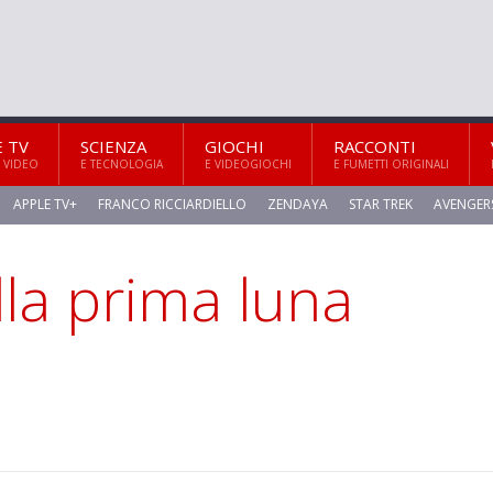
E TV
SCIENZA
GIOCHI
RACCONTI
 VIDEO
E TECNOLOGIA
E VIDEOGIOCHI
E FUMETTI ORIGINALI
APPLE TV+
FRANCO RICCIARDIELLO
ZENDAYA
STAR TREK
AVENGER
la prima luna