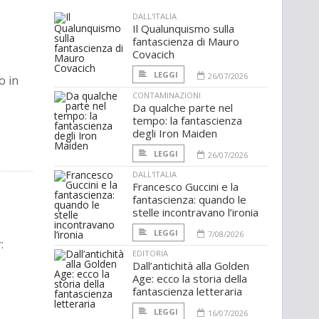
DALL'ITALIA
Il Qualunquismo sulla
fantascienza di Mauro
Covacich
LEGGI
26/07/2026
o in
CONTAMINAZIONI
Da qualche parte nel
tempo: la fantascienza
degli Iron Maiden
LEGGI
26/07/2026
DALL'ITALIA
Francesco Guccini e la
fantascienza: quando le
stelle incontravano l’ironia
LEGGI
7/08/2026
:
EDITORIA
Dall’antichità alla Golden
Age: ecco la storia della
fantascienza letteraria
LEGGI
16/07/2026