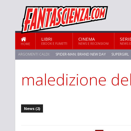
LIBRI
CINEMA
SERI
EBOOK E FUMETTI
NEWS E RECENSIONI
NEWS E
HOME
ARGOMENTI CALDI:
SPIDER-MAN: BRAND NEW DAY
SUPERGIRL
maledizione del
STAR TREK: STRANGE NEW WORLDS
News (2)