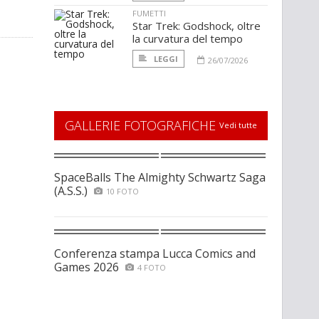
FUMETTI
Star Trek: Godshock, oltre
la curvatura del tempo
LEGGI
26/07/2026
GALLERIE FOTOGRAFICHE
Vedi tutte
SpaceBalls The Almighty Schwartz Saga
(A.S.S.)
10 FOTO
Conferenza stampa Lucca Comics and
Games 2026
4 FOTO