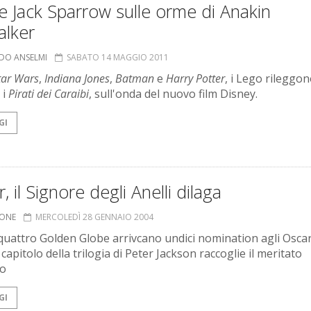
 Jack Sparrow sulle orme di Anakin
alker
RDO ANSELMI
SABATO 14 MAGGIO 2011
tar Wars
,
Indiana Jones
,
Batman
e
Harry Potter
, i Lego rileggon
 i
Pirati dei Caraibi
, sull'onda del nuovo film Disney.
GI
, il Signore degli Anelli dilaga
IONE
MERCOLEDÌ 28 GENNAIO 2004
quattro Golden Globe arrivcano undici nomination agli Oscar
 capitolo della trilogia di Peter Jackson raccoglie il meritato
so
GI