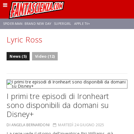
SPIDER-MAN: BRAND NEW DAY
SUPERGIRL
APPLE TV+
Lyric Ross
FRANCO RICCIARDIELLO
ZENDAYA
STAR TREK
AVENGERS: DOOMSDAY
News (5)
Video (12)
NETFLIX
SADIE SINK
CELIA ROSE GOODING
I primi tre episodi di Ironheart
sono disponibili da domani su
Disney+
DI ANGELA BERNARDONI
MARTEDÌ 24 GIUGNO 2025
La serie vede il ritorno dell'inventrice Riri Williams, già