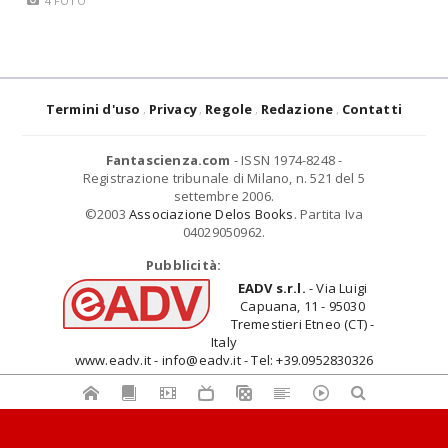
4 FOTO
Termini d'uso
Privacy
Regole
Redazione
Contatti
Fantascienza.com
- ISSN 1974-8248 -
Registrazione tribunale di Milano, n. 521 del 5
settembre 2006.
©2003
Associazione Delos Books
. Partita Iva
04029050962.
Pubblicità:
EADV s.r.l.
- Via Luigi
Capuana, 11 - 95030
Tremestieri Etneo (CT) -
Italy
www.eadv.it - info@eadv.it - Tel: +39.0952830326