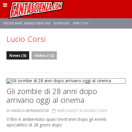
SPIDER-MAN: BRAND NEW DAY
SUPERGIRL
APPLE TV+
Lucio Corsi
FRANCO RICCIARDIELLO
ZENDAYA
STAR TREK
AVENGERS: DOOMSDAY
News (5)
Video (12)
NETFLIX
SADIE SINK
CELIA ROSE GOODING
Gli zombie di 28 anni dopo
arrivano oggi al cinema
DI ANGELA BERNARDONI
MERCOLEDÌ 18 GIUGNO 2025
Il film è ambientato quasi trent'anni dopo gli eventi
apocalittici di 28 giorni dopo