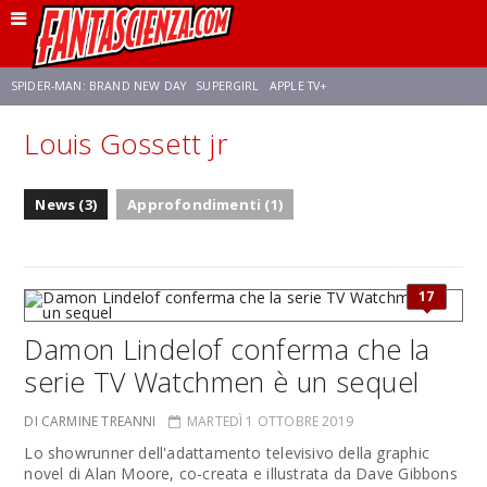
SPIDER-MAN: BRAND NEW DAY
SUPERGIRL
APPLE TV+
Louis Gossett jr
FRANCO RICCIARDIELLO
ZENDAYA
STAR TREK
AVENGERS: DOOMSDAY
News (3)
Approfondimenti (1)
NETFLIX
SADIE SINK
STAR TREK: STRANGE NEW WORLDS
17
Damon Lindelof conferma che la
serie TV Watchmen è un sequel
DI CARMINE TREANNI
MARTEDÌ 1 OTTOBRE 2019
Lo showrunner dell'adattamento televisivo della graphic
novel di Alan Moore, co-creata e illustrata da Dave Gibbons