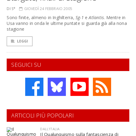
DI S*
GIOVEDÌ 24 FEBBRAIO 2005
Sono finite, almeno in Inghilterra,
Sg-1
e
Atlantis
. Mentre in
Usa vanno in onda le ultime puntate si guarda già alla nona
stagione
LEGGI
SEGUICI SU
ARTICOLI PIÙ POPOLARI
DALL'ITALIA
Il Qualunquismo sulla fantascienza di