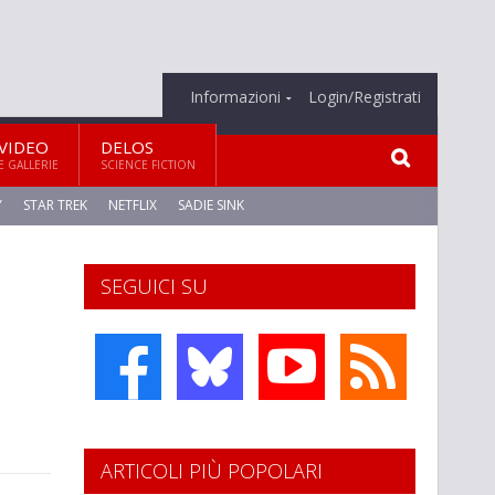
Informazioni
Login/Registrati
VIDEO
DELOS
E GALLERIE
SCIENCE FICTION
Y
STAR TREK
NETFLIX
SADIE SINK
SEGUICI SU
ARTICOLI PIÙ POPOLARI