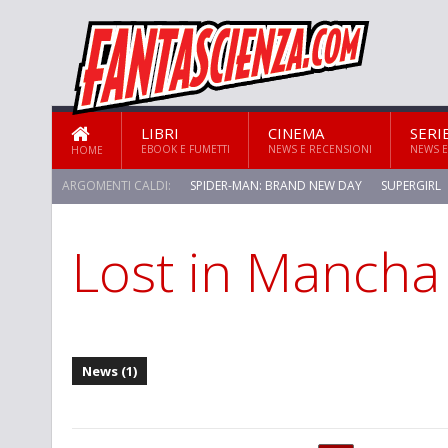
LIBRI
CINEMA
SERI
EBOOK E FUMETTI
NEWS E RECENSIONI
NEWS E
HOME
ARGOMENTI CALDI:
SPIDER-MAN: BRAND NEW DAY
SUPERGIRL
Lost in Mancha
STAR TREK: STRANGE NEW WORLDS
News (1)