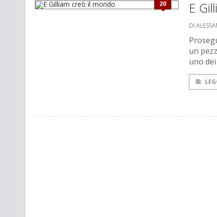
20
E Gil
DI ALESS
Prosegu
un pezz
uno dei
LEG