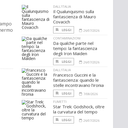
DALL'ITALIA
Il Qualunquismo sulla
fantascienza di Mauro
Covacich
 campo
chermo
LEGGI
26/07/2026
.
CONTAMINAZIONI
Da qualche parte nel
tempo: la fantascienza
degli Iron Maiden
LEGGI
26/07/2026
DALL'ITALIA
Francesco Guccini e la
fantascienza: quando le
stelle incontravano l’ironia
LEGGI
7/08/2026
FUMETTI
Star Trek: Godshock, oltre
la curvatura del tempo
LEGGI
26/07/2026