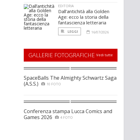
EDITORIA
Dall’antichità alla Golden
Age: ecco la storia della
fantascienza letteraria
LEGGI
16/07/2026
GALLERIE FOTOGRAFICHE
Vedi tutte
SpaceBalls The Almighty Schwartz Saga
(A.S.S.)
10 FOTO
Conferenza stampa Lucca Comics and
Games 2026
4 FOTO