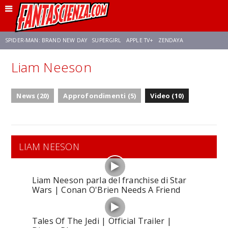
SPIDER-MAN: BRAND NEW DAY
SUPERGIRL
APPLE TV+
ZENDAYA
Liam Neeson
FRANCO RICCIARDIELLO
AVENGERS: DOOMSDAY
STAR TREK
NETFLIX
News (20)
Approfondimenti (5)
Video (10)
SADIE SINK
STAR TREK: STRANGE NEW WORLDS
LIAM NEESON
Liam Neeson parla del franchise di Star
Wars | Conan O'Brien Needs A Friend
Tales Of The Jedi | Official Trailer |