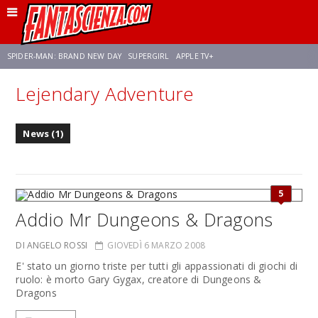
SPIDER-MAN: BRAND NEW DAY
SUPERGIRL
APPLE TV+
Lejendary Adventure
FRANCO RICCIARDIELLO
ZENDAYA
STAR TREK
AVENGERS: DOOMSDAY
News (1)
NETFLIX
SADIE SINK
STAR TREK: STRANGE NEW WORLDS
5
Addio Mr Dungeons & Dragons
DI ANGELO ROSSI
GIOVEDÌ 6 MARZO 2008
E' stato un giorno triste per tutti gli appassionati di giochi di
ruolo: è morto Gary Gygax, creatore di Dungeons &
Dragons