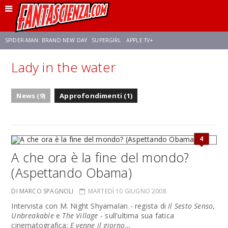
SPIDER-MAN: BRAND NEW DAY
SUPERGIRL
APPLE TV+
Lady in the water
FRANCO RICCIARDIELLO
ZENDAYA
STAR TREK
AVENGERS: DOOMSDAY
News (9)
Approfondimenti (1)
NETFLIX
SADIE SINK
STAR TREK: STRANGE NEW WORLDS
4
A che ora è la fine del mondo?
(Aspettando Obama)
DI MARCO SPAGNOLI
MARTEDÌ 10 GIUGNO 2008
Intervista con M. Night Shyamalan - regista di
Il Sesto Senso
,
Unbreakable
e
The Village
- sull'ultima sua fatica
cinematografica:
E venne il giorno…