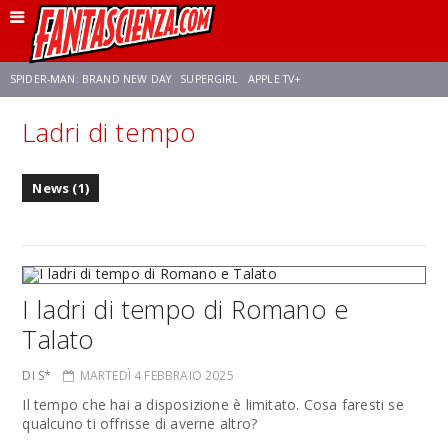
SPIDER-MAN: BRAND NEW DAY
SUPERGIRL
APPLE TV+
Ladri di tempo
FRANCO RICCIARDIELLO
ZENDAYA
STAR TREK
AVENGERS: DOOMSDAY
News (1)
NETFLIX
SADIE SINK
STAR TREK: STRANGE NEW WORLDS
I ladri di tempo di Romano e
Talato
DI S*
MARTEDÌ 4 FEBBRAIO 2025
Il tempo che hai a disposizione è limitato. Cosa faresti se
qualcuno ti offrisse di averne altro?