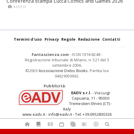
Conferenza stampa Lucca Comics and Games 2026
4 FOTO
Termini d'uso
Privacy
Regole
Redazione
Contatti
Fantascienza.com
- ISSN 1974-8248 -
Registrazione tribunale di Milano, n. 521 del 5
settembre 2006.
©2003
Associazione Delos Books
. Partita Iva
04029050962.
Pubblicità:
EADV s.r.l.
- Via Luigi
Capuana, 11 - 95030
Tremestieri Etneo (CT) -
Italy
www.eadv.it - info@eadv.it - Tel: +39.0952830326