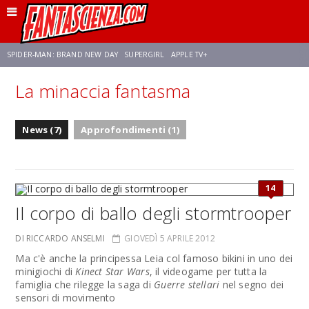
SPIDER-MAN: BRAND NEW DAY
SUPERGIRL
APPLE TV+
La minaccia fantasma
FRANCO RICCIARDIELLO
ZENDAYA
STAR TREK
AVENGERS: DOOMSDAY
News (7)
Approfondimenti (1)
NETFLIX
SADIE SINK
STAR TREK: STRANGE NEW WORLDS
14
Il corpo di ballo degli stormtrooper
DI RICCARDO ANSELMI
GIOVEDÌ 5 APRILE 2012
Ma c'è anche la principessa Leia col famoso bikini in uno dei
minigiochi di
Kinect Star Wars
, il videogame per tutta la
famiglia che rilegge la saga di
Guerre stellari
nel segno dei
sensori di movimento