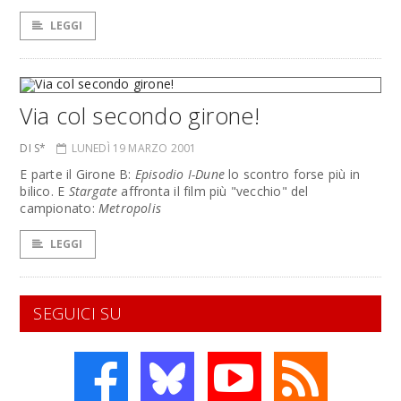
LEGGI
Via col secondo girone!
DI S*
LUNEDÌ 19 MARZO 2001
E parte il Girone B:
Episodio I-Dune
lo scontro forse più in
bilico. E
Stargate
affronta il film più "vecchio" del
campionato:
Metropolis
LEGGI
SEGUICI SU