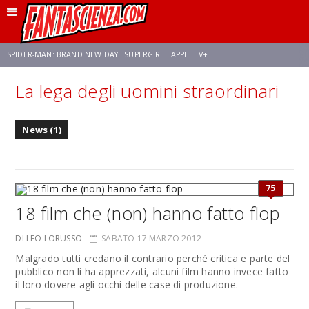
SPIDER-MAN: BRAND NEW DAY
SUPERGIRL
APPLE TV+
La lega degli uomini straordinari
FRANCO RICCIARDIELLO
ZENDAYA
STAR TREK
AVENGERS: DOOMSDAY
News (1)
NETFLIX
SADIE SINK
STAR TREK: STRANGE NEW WORLDS
75
18 film che (non) hanno fatto flop
DI LEO LORUSSO
SABATO 17 MARZO 2012
Malgrado tutti credano il contrario perché critica e parte del
pubblico non li ha apprezzati, alcuni film hanno invece fatto
il loro dovere agli occhi delle case di produzione.