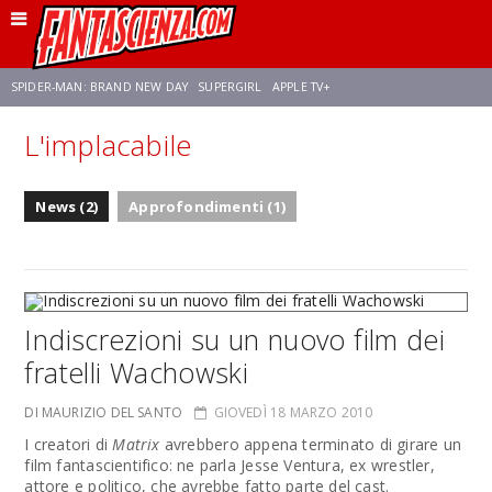
SPIDER-MAN: BRAND NEW DAY
SUPERGIRL
APPLE TV+
L'implacabile
FRANCO RICCIARDIELLO
ZENDAYA
STAR TREK
AVENGERS: DOOMSDAY
News (2)
Approfondimenti (1)
NETFLIX
SADIE SINK
CELIA ROSE GOODING
Indiscrezioni su un nuovo film dei
fratelli Wachowski
DI MAURIZIO DEL SANTO
GIOVEDÌ 18 MARZO 2010
I creatori di
Matrix
avrebbero appena terminato di girare un
film fantascientifico: ne parla Jesse Ventura, ex wrestler,
attore e politico, che avrebbe fatto parte del cast.