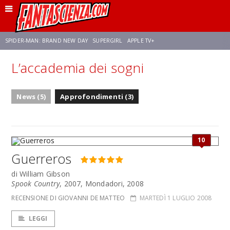
SPIDER-MAN: BRAND NEW DAY
SUPERGIRL
APPLE TV+
L’accademia dei sogni
FRANCO RICCIARDIELLO
ZENDAYA
AVENGERS: DOOMSDAY
STAR TREK
News (5)
Approfondimenti (3)
NETFLIX
SADIE SINK
STAR TREK: STRANGE NEW WORLDS
10
Guerreros
di William Gibson
Spook Country
, 2007, Mondadori, 2008
RECENSIONE DI GIOVANNI DE MATTEO
MARTEDÌ 1 LUGLIO 2008
LEGGI