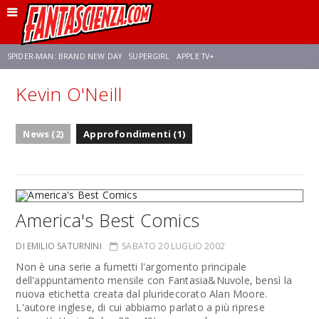
SPIDER-MAN: BRAND NEW DAY
SUPERGIRL
APPLE TV+
Kevin O'Neill
FRANCO RICCIARDIELLO
ZENDAYA
AVENGERS: DOOMSDAY
STAR TREK
News (2)
Approfondimenti (1)
NETFLIX
SADIE SINK
STAR TREK: STRANGE NEW WORLDS
America's Best Comics
DI EMILIO SATURNINI
SABATO 20 LUGLIO 2002
Non è una serie a fumetti l'argomento principale
dell'appuntamento mensile con Fantasia&Nuvole, bensì la
nuova etichetta creata dal pluridecorato Alan Moore.
L'autore inglese, di cui abbiamo parlato a più riprese