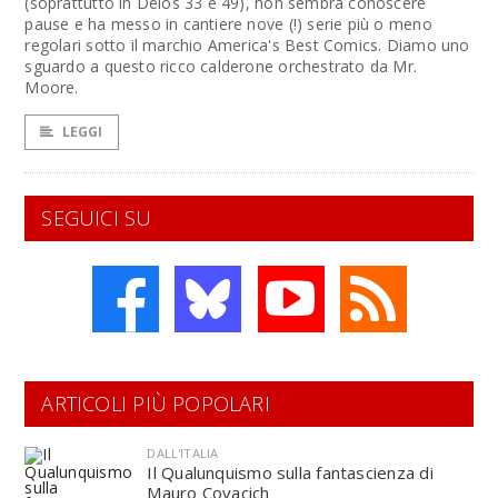
(soprattutto in Delos 33 e 49), non sembra conoscere
pause e ha messo in cantiere nove (!) serie più o meno
regolari sotto il marchio America's Best Comics. Diamo uno
sguardo a questo ricco calderone orchestrato da Mr.
Moore.
LEGGI
SEGUICI SU
ARTICOLI PIÙ POPOLARI
DALL'ITALIA
Il Qualunquismo sulla fantascienza di
Mauro Covacich