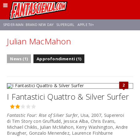
SPIDER-MAN: BRAND NEW DAY
SUPERGIRL
APPLE TV+
Julian MacMahon
FRANCO RICCIARDIELLO
ZENDAYA
AVENGERS: DOOMSDAY
STAR TREK
News (1)
Approfondimenti (1)
NETFLIX
SADIE SINK
STAR TREK: STRANGE NEW WORLDS
2
I Fantastici Quattro & Silver Surfer
Fantastic Four: Rise of Silver Surfer
, Usa, 2007, Supereroi
di Tim Story con Gruffudd, Jessica Alba, Chris Evans,
Michael Chiklis, Julian McMahon, Kerry Washington, Andre
Braugher, Gonzalo Menendez, Laurence Fishburne