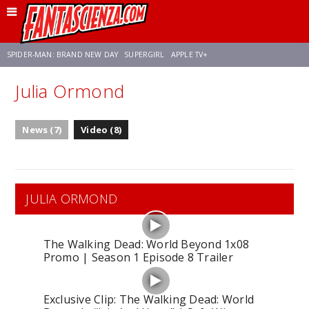
SPIDER-MAN: BRAND NEW DAY
SUPERGIRL
APPLE TV+
Julia Ormond
FRANCO RICCIARDIELLO
ZENDAYA
AVENGERS: DOOMSDAY
STAR TREK
News (7)
Video (8)
NETFLIX
SADIE SINK
CELIA ROSE GOODING
JULIA ORMOND
The Walking Dead: World Beyond 1x08
Promo | Season 1 Episode 8 Trailer
Exclusive Clip: The Walking Dead: World