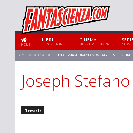
LIBRI
CINEMA
SERI
EBOOK E FUMETTI
NEWS E RECENSIONI
NEWS E
HOME
ARGOMENTI CALDI:
SPIDER-MAN: BRAND NEW DAY
SUPERGIRL
Joseph Stefano
STAR TREK: STRANGE NEW WORLDS
News (1)