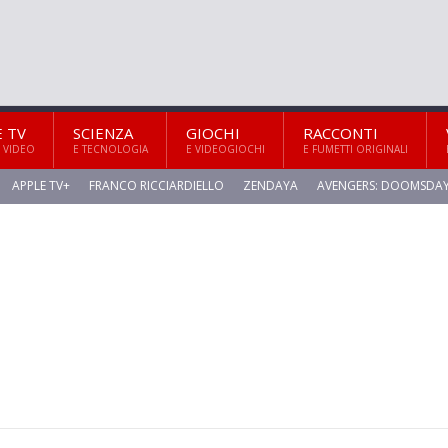
E TV
SCIENZA
GIOCHI
RACCONTI
 VIDEO
E TECNOLOGIA
E VIDEOGIOCHI
E FUMETTI ORIGINALI
APPLE TV+
FRANCO RICCIARDIELLO
ZENDAYA
AVENGERS: DOOMSDA