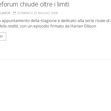
neforum chiude oltre i limiti
A JAROK
DOMENICA 25 MAGGIO 2008
o appuntamento della stagione è dedicato alla serie rivale di
della realtà
, con un episodio firmato da Harlan Ellison
GI