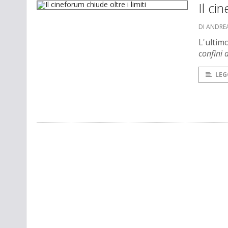
Il ci
DI ANDRE
L'ultim
confini 
LEG