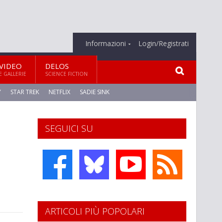
Informazioni
Login/Registrati
VIDEO
DELOS
E GALLERIE
SCIENCE FICTION
Y
STAR TREK
NETFLIX
SADIE SINK
SEGUICI SU
ARTICOLI PIÙ POPOLARI