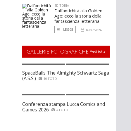
EDITORIA
Dall’antichità alla Golden
Age: ecco la storia della
fantascienza letteraria
LEGGI
16/07/2026
GALLERIE FOTOGRAFICHE
Vedi tutte
SpaceBalls The Almighty Schwartz Saga
(A.S.S.)
10 FOTO
Conferenza stampa Lucca Comics and
Games 2026
4 FOTO