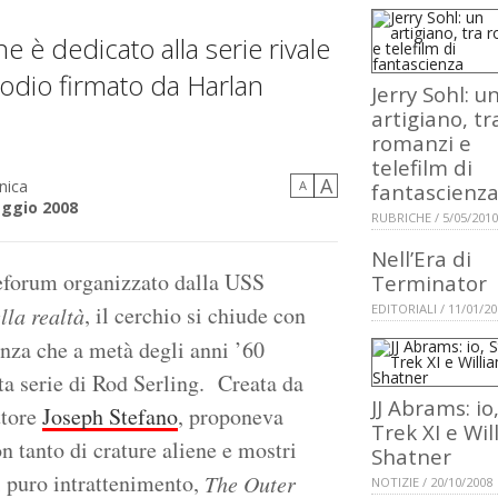
 è dedicato alla serie rivale
sodio firmato da Harlan
Jerry Sohl: u
artigiano, tr
romanzi e
telefilm di
A
ica
A
fantascienz
ggio 2008
RUBRICHE / 5/05/2010
Nell’Era di
neforum organizzato dalla USS
Terminator
, il cerchio si chiude con
EDITORIALI / 11/01/2
lla realtà
enza che a metà degli anni ’60
ta serie di Rod Serling. Creata da
JJ Abrams: io
ttore
Joseph Stefano
, proponeva
Trek XI e Wil
on tanto di crature aliene e mostri
Shatner
di puro intrattenimento,
The Outer
NOTIZIE / 20/10/2008