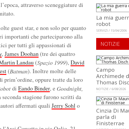
ll’epoca, attraverso sceneggiature di
mitato.
La mia guerr
robot
olte guest star, e non solo per quanto
SERVIZI / 15/04/2006
ori importanti che parteciparono alla
NOTIZIE
i per tutti gli appassionati di
y
,
James Doohan
(tre dei quattro
Martin Landau
(
),
David
Spazio 1999
Campo
est
(
). Inoltre molte delle
Batman
Archimede d
di prim’ordine, oppure tratte da loro
Thomas Dis
di
Eando Binder
, e
Robot
Goodnight,
NOTIZIE / 6/08/2026
a seconda stagione furono scritti da
i autori affermati quali
Jerry Sohl
o
Cinzia Di Ma
parla di
Finisterrae
l'Arci Corvetto in via Oglio, 21