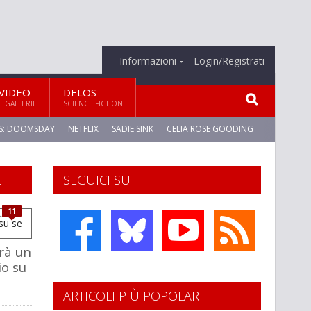
Informazioni
Login/Registrati
VIDEO
DELOS
E GALLERIE
SCIENCE FICTION
S: DOOMSDAY
NETFLIX
SADIE SINK
CELIA ROSE GOODING
E
SEGUICI SU
11
rà un
o su
ARTICOLI PIÙ POPOLARI