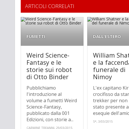
ARTICOLI CORRELATI
FUMETTI
DALL'ESTERO
Weird Science-
William Sha
Fantasy e le
e la faccend
storie sui robot
funerale di
di Otto Binder
Nimoy
Pubblichiamo
L'ex capitano Ki
l'introduzione al
crocifisso da st
volume a fumetti Weird
trekker per non
Science-Fantasy,
stato presente a
pubblicato dalla 001
esequie dell'amico
Edizioni, con storie a...
S*, 3/03/2015
CARMINE TREANNI, 29/03/2015