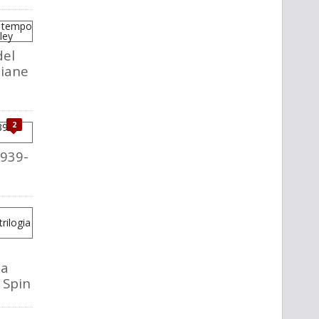
del
liane
2
1939-
la
o Spin