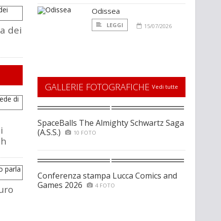
Odissea
LEGGI
15/07/2026
a dei
GALLERIE FOTOGRAFICHE
Vedi tutte
SpaceBalls The Almighty Schwartz Saga
i
(A.S.S.)
10 FOTO
ch
Conferenza stampa Lucca Comics and
Games 2026
4 FOTO
uro