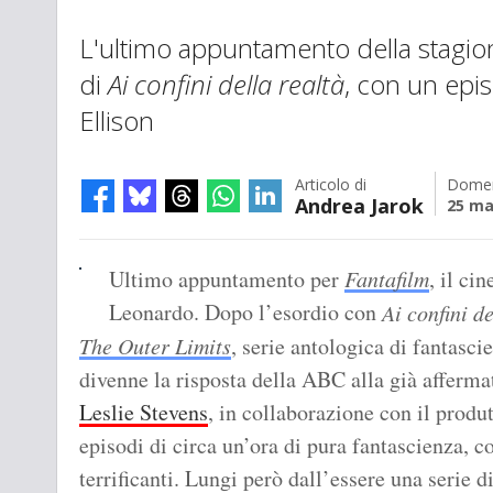
L'ultimo appuntamento della stagione
di
Ai confini della realtà
, con un epi
Ellison
Articolo di
Domen
Andrea Jarok
25 ma
Ultimo appuntamento per
Fantafilm
, il ci
Leonardo. Dopo l’esordio con
Ai confini de
The Outer Limits
, serie antologica di fantasci
divenne la risposta della ABC alla già afferma
Leslie Stevens
, in collaborazione con il produ
episodi di circa un’ora di pura fantascienza, c
terrificanti. Lungi però dall’essere una serie 