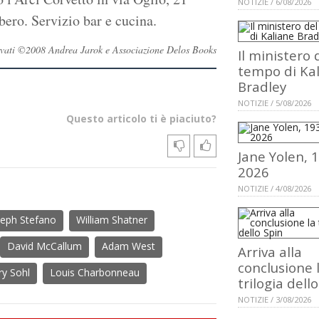
NOTIZIE / 6/08/2026
ero. Servizio bar e cucina.
iservati ©2008 Andrea Jarok e Associazione Delos Books
Il ministero 
tempo di Ka
Bradley
NOTIZIE / 5/08/2026
Questo articolo ti è piaciuto?
Jane Yolen, 
2026
NOTIZIE / 4/08/2026
seph Stefano
William Shatner
David McCallum
Adam West
Arriva alla
conclusione 
ry Sohl
Louis Charbonneau
trilogia dell
NOTIZIE / 3/08/2026