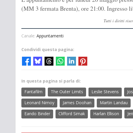
(MM 3 fermata Brenta), ore 21:00. Ingresso lib
Tutti i diritti r
Canale:
Appuntamenti
Condividi questa pagina:
In questa pagina si parla di:
Fantafilm
The Outer Limits
Leslie Stevens
Jo
Leonard Nimoy
James Doohan
Martin Landau
Eando Binder
Clifford Simak
Harlan Ellison
Jer