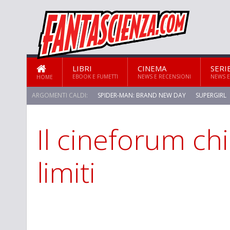
LIBRI
CINEMA
SERI
EBOOK E FUMETTI
NEWS E RECENSIONI
NEWS E
HOME
ARGOMENTI CALDI:
SPIDER-MAN: BRAND NEW DAY
SUPERGIRL
Il cineforum chi
limiti