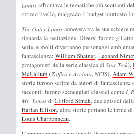
affrontava le tematiche più scottanti de
Limits
ottimo livello, malgrado il budget piuttosto li
annovera tra le sue schiere m
The Outer Limits
riguarda la recitazione. Diversi furono gli att
serie, e molti diverranno personaggi emblematic
fantascienza:
William Shatner
,
Leonard Nimo
protagonisti della serie classica di
),
Star Trek
McCallum
(
,
),
Adam W
Zaffiro e Acciaio
NCIS
storie furono scritte da autori di fantascienza 
racconti: furono sceneggiati classici come
I, 
di
Clifford Simak
, due episodi dell
Mr. James
Harlan Ellison
, altre storie portano le firme d
Louis Charbonneau
.
L’appuntamento è per lunedì 26 maggio presso 