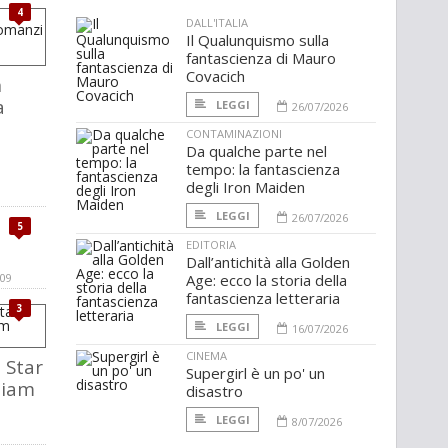
4
DALL'ITALIA
Il Qualunquismo sulla
fantascienza di Mauro
Covacich
n
a
LEGGI
26/07/2026
CONTAMINAZIONI
Da qualche parte nel
tempo: la fantascienza
a
degli Iron Maiden
LEGGI
26/07/2026
5
EDITORIA
Dall’antichità alla Golden
009
Age: ecco la storia della
fantascienza letteraria
3
LEGGI
16/07/2026
CINEMA
, Star
Supergirl è un po' un
liam
disastro
LEGGI
8/07/2026