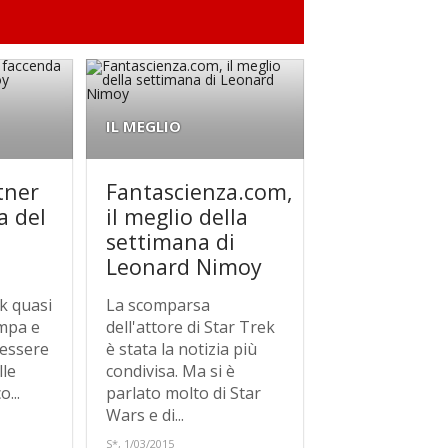
IL MEGLIO
tner
Fantascienza.com,
a del
il meglio della
settimana di
Leonard Nimoy
rk quasi
La scomparsa
ampa e
dell'attore di Star Trek
 essere
è stata la notizia più
lle
condivisa. Ma si è
...
parlato molto di Star
Wars e di...
S*, 1/03/2015