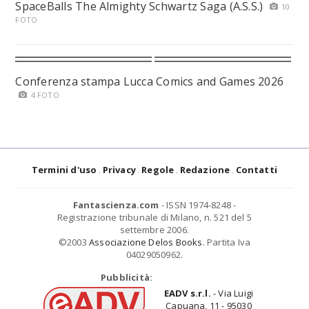
SpaceBalls The Almighty Schwartz Saga (A.S.S.)
10
FOTO
Conferenza stampa Lucca Comics and Games 2026
4 FOTO
Termini d'uso
Privacy
Regole
Redazione
Contatti
Fantascienza.com
- ISSN 1974-8248 -
Registrazione tribunale di Milano, n. 521 del 5
settembre 2006.
©2003
Associazione Delos Books
. Partita Iva
04029050962.
Pubblicità:
EADV s.r.l.
- Via Luigi
Capuana, 11 - 95030