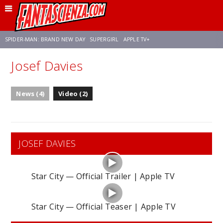
SPIDER-MAN: BRAND NEW DAY
SUPERGIRL
APPLE TV+
Josef Davies
FRANCO RICCIARDIELLO
ZENDAYA
STAR TREK
AVENGERS: DOOMSDAY
News (4)
Video (2)
NETFLIX
SADIE SINK
STAR TREK: STRANGE NEW WORLDS
JOSEF DAVIES
Star City — Official Trailer | Apple TV
Star City — Official Teaser | Apple TV