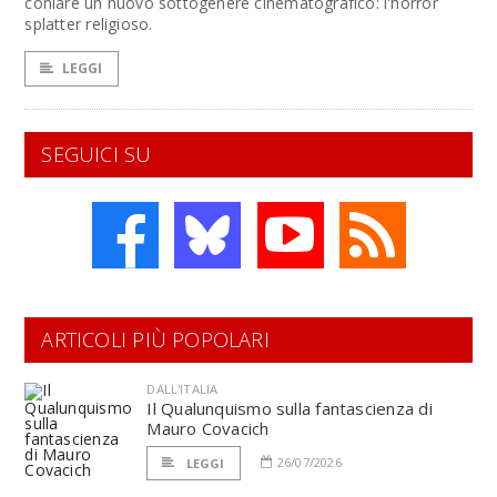
coniare un nuovo sottogenere cinematografico: l'horror
splatter religioso.
LEGGI
SEGUICI SU
ARTICOLI PIÙ POPOLARI
DALL'ITALIA
Il Qualunquismo sulla fantascienza di
Mauro Covacich
26/07/2026
LEGGI