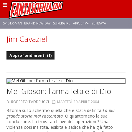
SPIDER-MAN: BRAND NEW DAY
SUPERGIRL
APPLE TV+
ZENDAYA
Jim Cavaziel
FRANCO RICCIARDIELLO
AVENGERS: DOOMSDAY
STAR TREK
NETFLIX
Approfondimenti (1)
SADIE SINK
STAR TREK: STRANGE NEW WORLDS
Mel Gibson: l'arma letale di Dio
DI ROBERTO TADDEUCCI
MARTEDÌ 20 APRILE 2004
Ritorna sullo schermo quella che è stata definita
La più
grande storia mai raccontata
. O quantomeno la sua
conclusione. La trovata-chiave dell'operazione? Una
violenza così insistita, esibita e sadica che ha già fatto