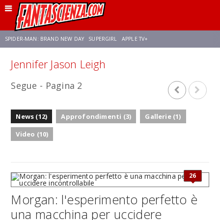
SPIDER-MAN: BRAND NEW DAY
SUPERGIRL
APPLE TV+
Jennifer Jason Leigh
FRANCO RICCIARDIELLO
ZENDAYA
STAR TREK
AVENGERS: DOOMSDAY
Segue - Pagina 2
NETFLIX
SADIE SINK
CELIA ROSE GOODING
News (12)
Approfondimenti (3)
Gallerie (1)
Video (10)
26
Morgan: l'esperimento perfetto è
una macchina per uccidere