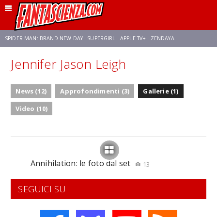
SPIDER-MAN: BRAND NEW DAY
SUPERGIRL
APPLE TV+
ZENDAYA
Jennifer Jason Leigh
FRANCO RICCIARDIELLO
AVENGERS: DOOMSDAY
STAR TREK
NETFLIX
News (12)
Approfondimenti (3)
Gallerie (1)
SADIE SINK
STAR TREK: STRANGE NEW WORLDS
Video (10)
Annihilation: le foto dal set
13
SEGUICI SU