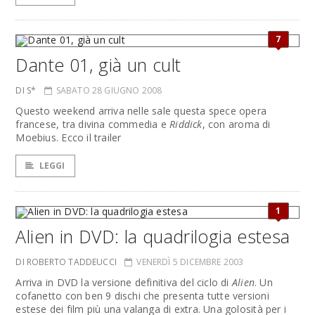
7
Dante 01, già un cult
DI S*
SABATO 28 GIUGNO 2008
Questo weekend arriva nelle sale questa spece opera
francese, tra divina commedia e
Riddick
, con aroma di
Moebius. Ecco il trailer
LEGGI
1
Alien in DVD: la quadrilogia estesa
DI ROBERTO TADDEUCCI
VENERDÌ 5 DICEMBRE 2003
Arriva in DVD la versione definitiva del ciclo di
Alien
. Un
cofanetto con ben 9 dischi che presenta tutte versioni
estese dei film più una valanga di extra. Una golosità per i