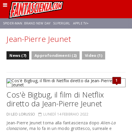
SPIDER-MAN: BRAND NEW DAY
SUPERGIRL
APPLE TV+
Jean-Pierre Jeunet
FRANCO RICCIARDIELLO
ZENDAYA
STAR TREK
AVENGERS: DOOMSDAY
News (7)
Approfondimenti (2)
Video (1)
NETFLIX
SADIE SINK
STAR TREK: STRANGE NEW WORLDS
1
Cos'è Bigbug, il film di Netflix
diretto da Jean-Pierre Jeunet
DI LEO LORUSSO
LUNEDÌ 14 FEBBRAIO 2022
Jean-Pierre Jeunet torna alla fantascienza dopo
Alien-La
clonazione
, ma lo fa in un modo grottesco, surreale e