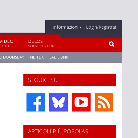
Informazioni
Login/Registrati
VIDEO
DELOS
E GALLERIE
SCIENCE FICTION
S: DOOMSDAY
NETFLIX
SADIE SINK
SEGUICI SU
ARTICOLI PIÙ POPOLARI