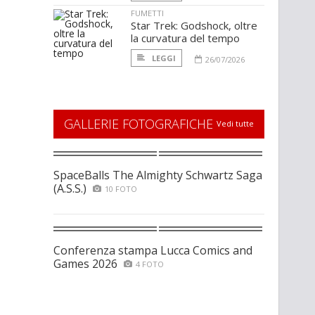
FUMETTI
Star Trek: Godshock, oltre
la curvatura del tempo
LEGGI
26/07/2026
GALLERIE FOTOGRAFICHE
Vedi tutte
SpaceBalls The Almighty Schwartz Saga
(A.S.S.)
10 FOTO
Conferenza stampa Lucca Comics and
Games 2026
4 FOTO