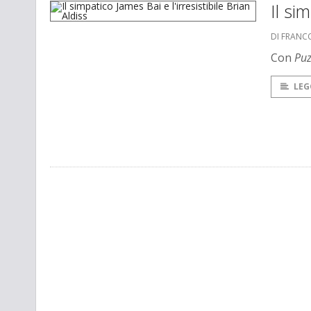
Il si
DI FRANC
Con
Puz
LEG