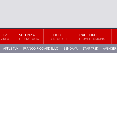
E TV
SCIENZA
GIOCHI
RACCONTI
 VIDEO
E TECNOLOGIA
E VIDEOGIOCHI
E FUMETTI ORIGINALI
APPLE TV+
FRANCO RICCIARDIELLO
ZENDAYA
STAR TREK
AVENGER