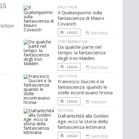
iss
DALL'ITALIA
Il Qualunquismo sulla
fantascienza di Mauro
Covacich
Fiction
LEGGI
26/07/2026
CONTAMINAZIONI
Da qualche parte nel
tempo: la fantascienza
degli Iron Maiden
LEGGI
26/07/2026
DALL'ITALIA
Francesco Guccini e la
fantascienza: quando le
stelle incontravano l’ironia
LEGGI
7/08/2026
EDITORIA
Dall’antichità alla Golden
Age: ecco la storia della
fantascienza letteraria
LEGGI
16/07/2026