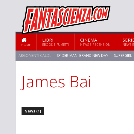
LIBRI
CINEMA
SERI
EBOOK E FUMETTI
NEWS E RECENSIONI
NEWS E
HOME
ARGOMENTI CALDI:
SPIDER-MAN: BRAND NEW DAY
SUPERGIRL
James Bai
STAR TREK: STRANGE NEW WORLDS
News (1)