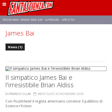
SPIDER-MAN: BRAND NEW DAY
SUPERGIRL
APPLE TV+
James Bai
FRANCO RICCIARDIELLO
ZENDAYA
STAR TREK
AVENGERS: DOOMSDAY
News (1)
NETFLIX
SADIE SINK
STAR TREK: STRANGE NEW WORLDS
Il simpatico James Bai e
l'irresistibile Brian Aldiss
DI FRANCO CLUN
MERCOLEDÌ 30 NOVEMBRE 2005
Con
Puzzlehead
il regista americano convince il pubblico di
Science+Fiction