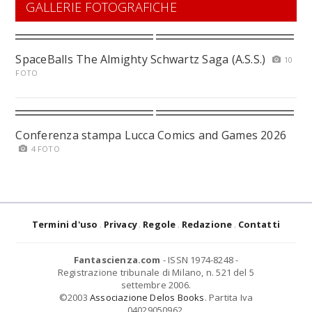
GALLERIE FOTOGRAFICHE
SpaceBalls The Almighty Schwartz Saga (A.S.S.)
10
FOTO
Conferenza stampa Lucca Comics and Games 2026
4 FOTO
Termini d'uso
Privacy
Regole
Redazione
Contatti
Fantascienza.com
- ISSN 1974-8248 -
Registrazione tribunale di Milano, n. 521 del 5
settembre 2006.
©2003
Associazione Delos Books
. Partita Iva
04029050962.