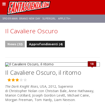
SPIDER-MAN: BRAND NEW DAY
SUPERGIRL
APPLE TV+
Il Cavaliere Oscuro
FRANCO RICCIARDIELLO
ZENDAYA
STAR TREK
AVENGERS: DOOMSDAY
News (32)
Approfondimenti (4)
NETFLIX
SADIE SINK
STAR TREK: STRANGE NEW WORLDS
18
Il Cavaliere Oscuro, il ritorno
The Dark Knight Rises
, USA, 2012, Supereroi
di Christopher Nolan con Christian Bale, Anne Hathaway,
Marion Cotillard, Joseph Gordon Levitt, Michael Caine,
Morgan Freeman, Tom Hardy, Liam Neeson.