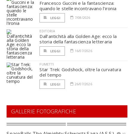
Francesco Guccini e la fantascienza:
quando le stelle incontravano l’ironia
7/08/2026
LEGGI
EDITORIA
Dall’antichità alla Golden Age: ecco la
storia della fantascienza letteraria
16/07/2026
LEGGI
FUMETTI
Star Trek: Godshock, oltre la curvatura
del tempo
26/07/2026
LEGGI
GALLERIE FOTOGRAFICHE
SpaceBalls The Almighty Schwartz Saga (A.S.S.)
10