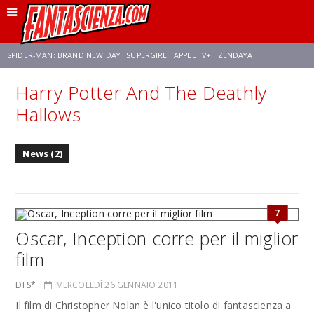
SPIDER-MAN: BRAND NEW DAY
SUPERGIRL
APPLE TV+
ZENDAYA
Harry Potter And The Deathly
FRANCO RICCIARDIELLO
AVENGERS: DOOMSDAY
STAR TREK
NETFLIX
Hallows
SADIE SINK
STAR TREK: STRANGE NEW WORLDS
News (2)
7
Oscar, Inception corre per il miglior
film
DI S*
MERCOLEDÌ 26 GENNAIO 2011
Il film di Christopher Nolan è l'unico titolo di fantascienza a