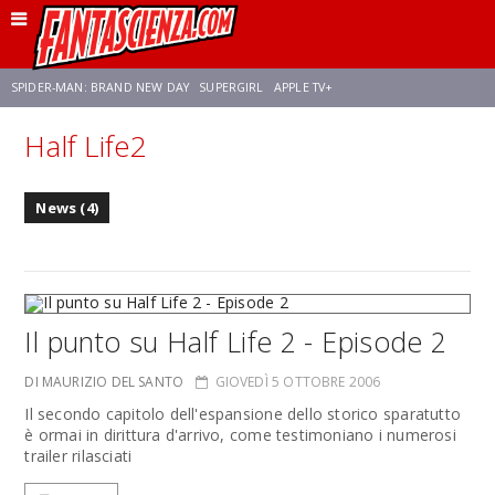
SPIDER-MAN: BRAND NEW DAY
SUPERGIRL
APPLE TV+
Half Life2
FRANCO RICCIARDIELLO
ZENDAYA
STAR TREK
AVENGERS: DOOMSDAY
News (4)
NETFLIX
SADIE SINK
STAR TREK: STRANGE NEW WORLDS
Il punto su Half Life 2 - Episode 2
DI MAURIZIO DEL SANTO
GIOVEDÌ 5 OTTOBRE 2006
Il secondo capitolo dell'espansione dello storico sparatutto
è ormai in dirittura d'arrivo, come testimoniano i numerosi
trailer rilasciati