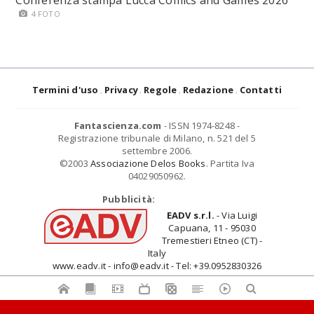
Conferenza stampa Lucca Comics and Games 2026
4 FOTO
Termini d'uso
Privacy
Regole
Redazione
Contatti
Fantascienza.com
- ISSN 1974-8248 -
Registrazione tribunale di Milano, n. 521 del 5
settembre 2006.
©2003
Associazione Delos Books
. Partita Iva
04029050962.
Pubblicità:
EADV s.r.l.
- Via Luigi
Capuana, 11 - 95030
Tremestieri Etneo (CT) -
Italy
www.eadv.it - info@eadv.it - Tel: +39.0952830326