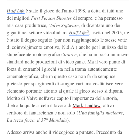
Half Life
è stato il gioco dell'anno 1998, a detta di tutti uno
dei migliori
First Person Shooter
di sempre, e ha permesso
alla casa produttrice,
Valve Software
, di diventare uno dei
2
giganti nel settore videoludico.
Half Life
, uscito nel 2005, ne
è stato il degno seguito (pur non raggiungendo le stesse vette
di coinvolgimento emotivo, N.d.A.) anche per l'utilizzo dello
stupefacente motore grafico
Source
, che ha imposto un nuovo
standard nelle produzioni di videogame. Ma il vero punto di
forza di entrambi i giochi sta nella trama autenticamente
cinematografica, che in questo caso non fa da semplice
pretesto per spargimenti di sangue vari, ma costituisce vero
elemento portante attorno al quale il gioco stesso si dipana.
Merito di Valve nell'aver capito l'importanza della storia,
dietro la quale si cela il lavoro di
Mark Laidlaw
, attivo
scrittore di fantascienza e non solo (
Una famiglia nucleare,
La terza forza, il 37° Mandala
).
Adesso arriva anche il videogioco a puntate. Preceduto da