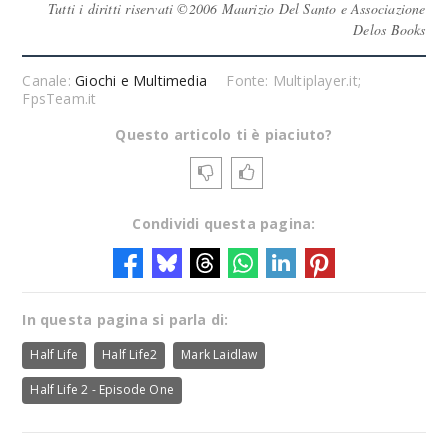
Tutti i diritti riservati ©2006 Maurizio Del Santo e Associazione
Delos Books
Canale:
Giochi e Multimedia
Fonte: Multiplayer.it;
FpsTeam.it
Questo articolo ti è piaciuto?
Condividi questa pagina:
In questa pagina si parla di:
Half Life
Half Life2
Mark Laidlaw
Half Life 2 - Episode One