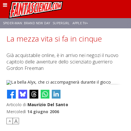
SPIDER-MAN: BRAND NEW DAY
SUPERGIRL
APPLE TV+
La mezza vita si fa in cinque
FRANCO RICCIARDIELLO
ZENDAYA
STAR TREK
AVENGERS: DOOMSDAY
Già acquistabile online, è in arrivo nei negozi il nuovo
capitolo delle avventure dello scienziato guerriero
NETFLIX
SADIE SINK
STAR TREK: STRANGE NEW WORLDS
Gordon Freeman
Articolo di
Maurizio Del Santo
La bella Alyx, che ci accompagnerà durante il gioco
Mercoledì
14 giugno 2006
A
A