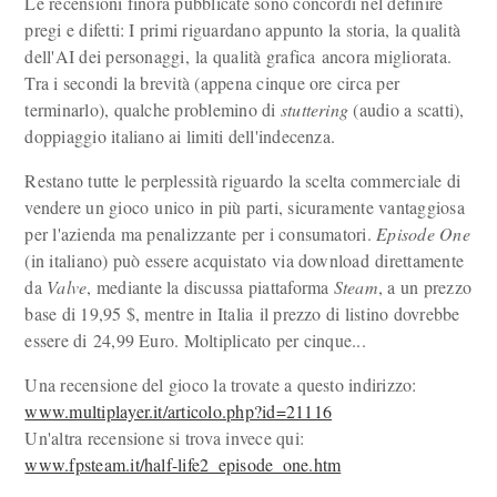
Le recensioni finora pubblicate sono concordi nel definire
pregi e difetti: I primi riguardano appunto la storia, la qualità
dell'AI dei personaggi, la qualità grafica ancora migliorata.
Tra i secondi la brevità (appena cinque ore circa per
terminarlo), qualche problemino di
stuttering
(audio a scatti),
doppiaggio italiano ai limiti dell'indecenza.
Restano tutte le perplessità riguardo la scelta commerciale di
vendere un gioco unico in più parti, sicuramente vantaggiosa
per l'azienda ma penalizzante per i consumatori.
Episode One
(in italiano) può essere acquistato via download direttamente
da
Valve
, mediante la discussa piattaforma
Steam
, a un prezzo
base di 19,95 $, mentre in Italia il prezzo di listino dovrebbe
essere di 24,99 Euro. Moltiplicato per cinque...
Una recensione del gioco la trovate a questo indirizzo:
www.multiplayer.it/articolo.php?id=21116
Un'altra recensione si trova invece qui:
www.fpsteam.it/half-life2_episode_one.htm