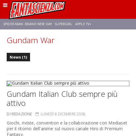
SPIDER-MAN: BRAND NEW DAY
SUPERGIRL
APPLE TV+
Gundam War
FRANCO RICCIARDIELLO
ZENDAYA
STAR TREK
AVENGERS: DOOMSDAY
News (1)
NETFLIX
SADIE SINK
CELIA ROSE GOODING
Gundam Italian Club sempre più
attivo
DI REDAZIONE
LUNEDÌ 8 DICEMBRE 2008
Giochi, riviste, convention e la collaborazione con Mediaset
per il ritorno dell'anime sul nuovo canale Hiro di Premium
Fantasy.