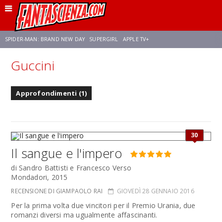
SPIDER-MAN: BRAND NEW DAY
SUPERGIRL
APPLE TV+
Guccini
FRANCO RICCIARDIELLO
ZENDAYA
STAR TREK
AVENGERS: DOOMSDAY
Approfondimenti (1)
NETFLIX
SADIE SINK
STAR TREK: STRANGE NEW WORLDS
30
Il sangue e l'impero
di Sandro Battisti e Francesco Verso
Mondadori, 2015
RECENSIONE DI GIAMPAOLO RAI
GIOVEDÌ 28 GENNAIO 2016
Per la prima volta due vincitori per il Premio Urania, due
romanzi diversi ma ugualmente affascinanti.