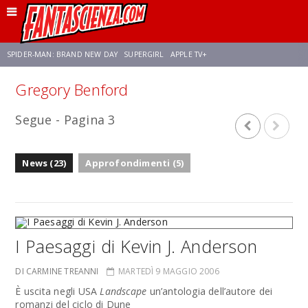
SPIDER-MAN: BRAND NEW DAY
SUPERGIRL
APPLE TV+
Gregory Benford
FRANCO RICCIARDIELLO
ZENDAYA
STAR TREK
AVENGERS: DOOMSDAY
Segue - Pagina 3
NETFLIX
SADIE SINK
STAR TREK: STRANGE NEW WORLDS
News (23)
Approfondimenti (5)
I Paesaggi di Kevin J. Anderson
DI CARMINE TREANNI
MARTEDÌ 9 MAGGIO 2006
È uscita negli USA
Landscape
un’antologia dell’autore dei
romanzi del ciclo di Dune