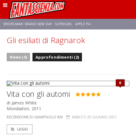
SPIDER-MAN: BRAND NEW DAY
SUPERGIRL
APPLE TV+
Gli esiliati di Ragnarok
FRANCO RICCIARDIELLO
ZENDAYA
STAR TREK
AVENGERS: DOOMSDAY
News (5)
Approfondimenti (2)
NETFLIX
SADIE SINK
CELIA ROSE GOODING
6
Vita con gli automi
di James White
Mondadori, 2011
RECENSIONE DI GIAMPAOLO RAI
SABATO 25 GIUGNO 2011
LEGGI