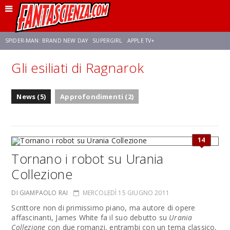
SPIDER-MAN: BRAND NEW DAY
SUPERGIRL
APPLE TV+
Gli esiliati di Ragnarok
FRANCO RICCIARDIELLO
ZENDAYA
STAR TREK
AVENGERS: DOOMSDAY
News (5)
Approfondimenti (2)
NETFLIX
SADIE SINK
CELIA ROSE GOODING
14
Tornano i robot su Urania
Collezione
DI GIAMPAOLO RAI
MERCOLEDÌ 15 GIUGNO 2011
Scrittore non di primissimo piano, ma autore di opere
affascinanti, James White fa il suo debutto su
Urania
Collezione
con due romanzi, entrambi con un tema classico,