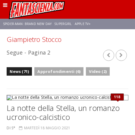
SPIDER-MAN: BRAND NEW DAY
SUPERGIRL
APPLE TV+
Giampietro Stocco
FRANCO RICCIARDIELLO
ZENDAYA
STAR TREK
AVENGERS: DOOMSDAY
Segue - Pagina 2
NETFLIX
SADIE SINK
CELIA ROSE GOODING
News (71)
Approfondimenti (6)
Video (2)
118
La notte della Stella, un romanzo
ucronico-calcistico
DI S*
MARTEDÌ 18 MAGGIO 2021