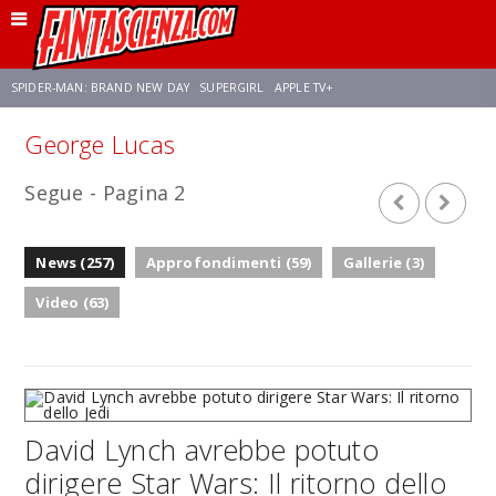
SPIDER-MAN: BRAND NEW DAY
SUPERGIRL
APPLE TV+
George Lucas
FRANCO RICCIARDIELLO
ZENDAYA
STAR TREK
AVENGERS: DOOMSDAY
Segue - Pagina 2
NETFLIX
SADIE SINK
STAR TREK: STRANGE NEW WORLDS
News (257)
Approfondimenti (59)
Gallerie (3)
Video (63)
David Lynch avrebbe potuto
dirigere Star Wars: Il ritorno dello