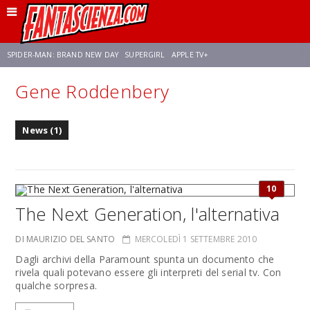
SPIDER-MAN: BRAND NEW DAY
SUPERGIRL
APPLE TV+
Gene Roddenbery
FRANCO RICCIARDIELLO
ZENDAYA
STAR TREK
AVENGERS: DOOMSDAY
News (1)
NETFLIX
SADIE SINK
CELIA ROSE GOODING
10
The Next Generation, l'alternativa
DI MAURIZIO DEL SANTO
MERCOLEDÌ 1 SETTEMBRE 2010
Dagli archivi della Paramount spunta un documento che
rivela quali potevano essere gli interpreti del serial tv. Con
qualche sorpresa.