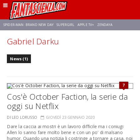
SPIDER-MAN: BRAND NEW DAY
SUPERGIRL
APPLE TV+
ZENDAYA
Gabriel Darku
FRANCO RICCIARDIELLO
AVENGERS: DOOMSDAY
STAR TREK
NETFLIX
News (1)
SADIE SINK
STAR TREK: STRANGE NEW WORLDS
7
Cos'è October Faction, la serie da
oggi su Netflix
DI LEO LORUSSO
GIOVEDÌ 23 GENNAIO 2020
Dare la caccia ai mostri è un lavoro difficile ma i coniugi
Allen lo sanno fare molto bene e con un po' di malsano
humor. Quando una notizia li costringe a tornare a casa, noi