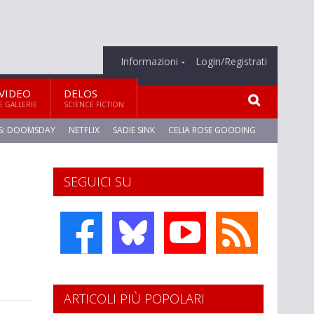
Informazioni
Login/Registrati
VIDEO
DELOS
E GALLERIE
SCIENCE FICTION
S: DOOMSDAY
NETFLIX
SADIE SINK
CELIA ROSE GOODING
SEGUICI SU
ARTICOLI PIÙ POPOLARI