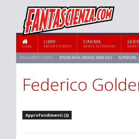
LIBRI
CINEMA
SERI
EBOOK E FUMETTI
NEWS E RECENSIONI
NEWS E
HOME
ARGOMENTI CALDI:
SPIDER-MAN: BRAND NEW DAY
SUPERGIRL
Federico Golde
Approfondimenti (2)