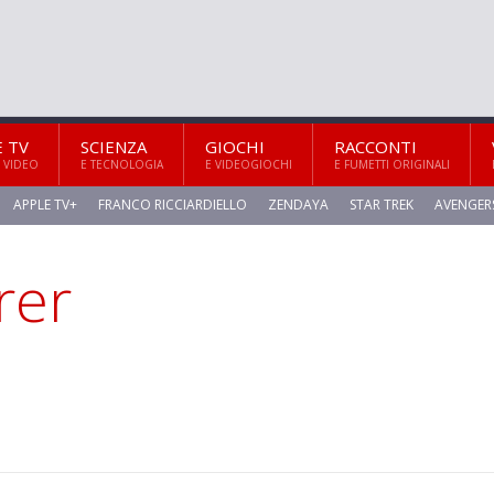
E TV
SCIENZA
GIOCHI
RACCONTI
 VIDEO
E TECNOLOGIA
E VIDEOGIOCHI
E FUMETTI ORIGINALI
APPLE TV+
FRANCO RICCIARDIELLO
ZENDAYA
STAR TREK
AVENGER
rer