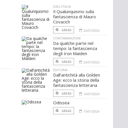
DALL'ITALIA
Il Qualunquismo sulla
fantascienza di Mauro
Covacich
LEGGI
26/07/2026
CONTAMINAZIONI
Da qualche parte nel
tempo: la fantascienza
degli Iron Maiden
LEGGI
26/07/2026
EDITORIA
Dall’antichità alla Golden
Age: ecco la storia della
fantascienza letteraria
LEGGI
16/07/2026
Odissea
LEGGI
15/07/2026