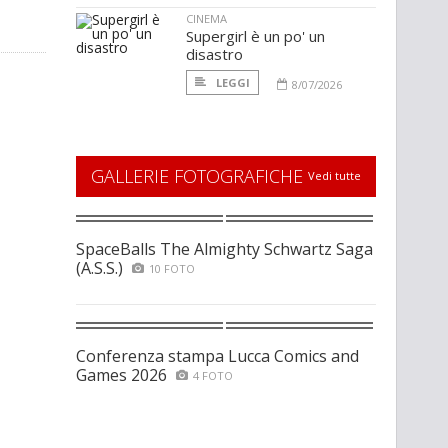
CINEMA
Supergirl è un po' un
disastro
LEGGI
8/07/2026
GALLERIE FOTOGRAFICHE
Vedi tutte
SpaceBalls The Almighty Schwartz Saga
(A.S.S.)
10 FOTO
Conferenza stampa Lucca Comics and
Games 2026
4 FOTO