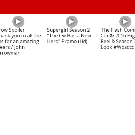
row Spoiler
Supergirl Season 2
The Flash Comi
hank you to all the
"The Cw Has a New
Con® 2016 Hig
ns for an amazing
Hero" Promo (Hd)
Reel & Season 3
years / John
Look #Wbsdcc
rrowman