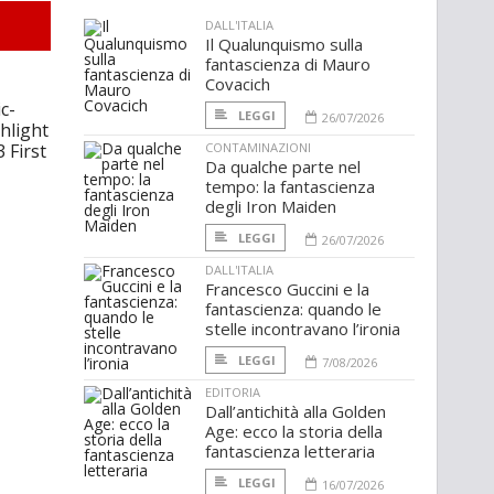
DALL'ITALIA
Il Qualunquismo sulla
fantascienza di Mauro
Covacich
c-
LEGGI
26/07/2026
hlight
 First
CONTAMINAZIONI
Da qualche parte nel
tempo: la fantascienza
degli Iron Maiden
LEGGI
26/07/2026
DALL'ITALIA
Francesco Guccini e la
fantascienza: quando le
stelle incontravano l’ironia
LEGGI
7/08/2026
EDITORIA
Dall’antichità alla Golden
Age: ecco la storia della
fantascienza letteraria
LEGGI
16/07/2026