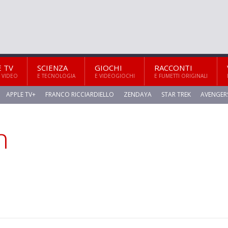
E TV
SCIENZA
GIOCHI
RACCONTI
 VIDEO
E TECNOLOGIA
E VIDEOGIOCHI
E FUMETTI ORIGINALI
APPLE TV+
FRANCO RICCIARDIELLO
ZENDAYA
STAR TREK
AVENGER
n