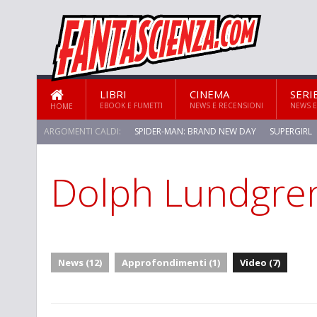
LIBRI
CINEMA
SERI
EBOOK E FUMETTI
NEWS E RECENSIONI
NEWS E
HOME
ARGOMENTI CALDI:
SPIDER-MAN: BRAND NEW DAY
SUPERGIRL
Dolph Lundgre
STAR TREK: STRANGE NEW WORLDS
News (12)
Approfondimenti (1)
Video (7)