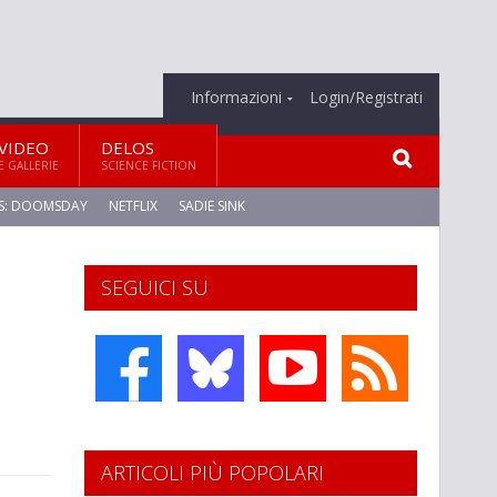
Informazioni
Login/Registrati
VIDEO
DELOS
E GALLERIE
SCIENCE FICTION
S: DOOMSDAY
NETFLIX
SADIE SINK
SEGUICI SU
ARTICOLI PIÙ POPOLARI