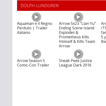
DOLPH LUNDGREN
Aquaman e il Regno
Arrow 5x23 "Lian Yu"
Ar
Perduto | Trailer
Ending Scene Island
/T
italiano
Explodes &
fa
Prometheus Kills
5 
Himself & Kills Team
Ba
Arrow
Arrow Season 5
Sneak Peek Justice
Comic-Con Trailer
League Dark 2016