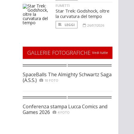
FUMETTI
Star Trek: Godshock, oltre
la curvatura del tempo
LEGGI
26/07/2026
GALLERIE FOTOGRAFICHE
Vedi tutte
SpaceBalls The Almighty Schwartz Saga
(A.S.S.)
10 FOTO
Conferenza stampa Lucca Comics and
Games 2026
4 FOTO