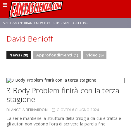
SPIDER-MAN: BRAND NEW DAY
SUPERGIRL
APPLE TV+
David Benioff
FRANCO RICCIARDIELLO
ZENDAYA
STAR TREK
AVENGERS: DOOMSDAY
News (28)
Approfondimenti (1)
Video (8)
NETFLIX
SADIE SINK
CELIA ROSE GOODING
3 Body Problem finirà con la terza
stagione
DI ANGELA BERNARDONI
GIOVEDÌ 6 GIUGNO 2024
La serie mantiene la struttura della trilogia da cui è tratta e
gli autori non vedono l'ora di scrivere la parola fine