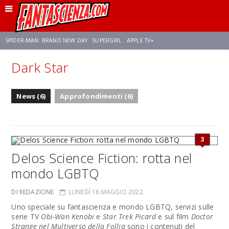
SPIDER-MAN: BRAND NEW DAY
SUPERGIRL
APPLE TV+
Dark Star
FRANCO RICCIARDIELLO
ZENDAYA
AVENGERS: DOOMSDAY
STAR TREK
News (6)
Approfondimenti (6)
NETFLIX
SADIE SINK
STAR TREK: STRANGE NEW WORLDS
3
Delos Science Fiction: rotta nel
mondo LGBTQ
DI REDAZIONE
LUNEDÌ 16 MAGGIO 2022
Uno speciale su fantascienza e mondo LGBTQ, servizi sulle
serie TV
Obi-Wan Kenobi
e
Star Trek Picard
e sul film
Doctor
Strange nel Multiverso della Follia
sono i contenuti del