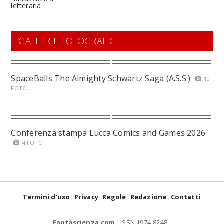
GALLERIE FOTOGRAFICHE
SpaceBalls The Almighty Schwartz Saga (A.S.S.)
10
FOTO
Conferenza stampa Lucca Comics and Games 2026
4 FOTO
Termini d'uso
Privacy
Regole
Redazione
Contatti
Fantascienza.com
- ISSN 1974-8248 -