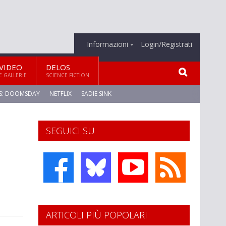
Informazioni
Login/Registrati
VIDEO
DELOS
E GALLERIE
SCIENCE FICTION
S: DOOMSDAY
NETFLIX
SADIE SINK
SEGUICI SU
ARTICOLI PIÙ POPOLARI