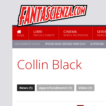
LIBRI
CINEMA
SERI
EBOOK E FUMETTI
NEWS E RECENSIONI
NEWS E
HOME
ARGOMENTI CALDI:
SPIDER-MAN: BRAND NEW DAY
SUPERGIRL
Collin Black
STAR TREK: STRANGE NEW WORLDS
News (1)
Approfondimenti (1)
Video (1)