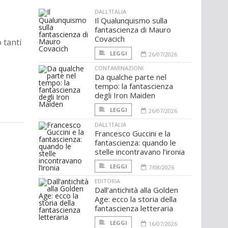
DALL'ITALIA
Il Qualunquismo sulla
fantascienza di Mauro
Covacich
 tanti
LEGGI
26/07/2026
CONTAMINAZIONI
Da qualche parte nel
tempo: la fantascienza
degli Iron Maiden
LEGGI
26/07/2026
DALL'ITALIA
Francesco Guccini e la
fantascienza: quando le
stelle incontravano l’ironia
LEGGI
7/08/2026
EDITORIA
Dall’antichità alla Golden
Age: ecco la storia della
fantascienza letteraria
LEGGI
16/07/2026