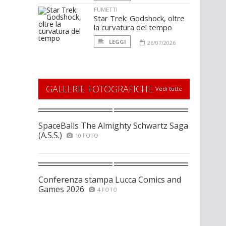
FUMETTI
Star Trek: Godshock, oltre
la curvatura del tempo
LEGGI
26/07/2026
GALLERIE FOTOGRAFICHE
Vedi tutte
SpaceBalls The Almighty Schwartz Saga
(A.S.S.)
10 FOTO
Conferenza stampa Lucca Comics and
Games 2026
4 FOTO