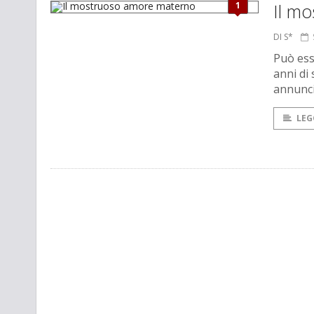
1
Il m
DI S*
Può ess
anni di
annunci
LEG