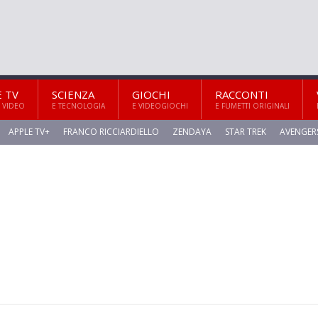
E TV
SCIENZA
GIOCHI
RACCONTI
 VIDEO
E TECNOLOGIA
E VIDEOGIOCHI
E FUMETTI ORIGINALI
APPLE TV+
FRANCO RICCIARDIELLO
ZENDAYA
STAR TREK
AVENGER