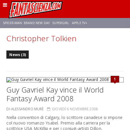
SPIDER-MAN: BRAND NEW DAY
SUPERGIRL
APPLE TV+
Christopher Tolkien
FRANCO RICCIARDIELLO
ZENDAYA
STAR TREK
AVENGERS: DOOMSDAY
News (3)
NETFLIX
SADIE SINK
CELIA ROSE GOODING
1
Guy Gavriel Kay vince il World
Fantasy Award 2008
DI ALESSANDRO MURÈ
GIOVEDÌ 6 NOVEMBRE 2008
Nella convention di Calgary, lo scrittore canadese si impone
col nuovo romanzo Ysabel. Premio alla carriera per la
scrittrice USA McKillip e per i coniugi-artisti Dillon.