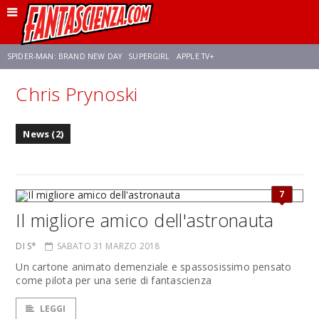
SPIDER-MAN: BRAND NEW DAY
SUPERGIRL
APPLE TV+
Chris Prynoski
FRANCO RICCIARDIELLO
ZENDAYA
STAR TREK
AVENGERS: DOOMSDAY
News (2)
NETFLIX
SADIE SINK
CELIA ROSE GOODING
7
Il migliore amico dell'astronauta
DI S*
SABATO 31 MARZO 2018
Un cartone animato demenziale e spassosissimo pensato
come pilota per una serie di fantascienza
LEGGI