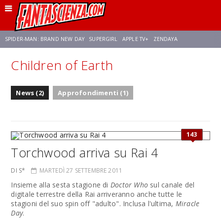
SPIDER-MAN: BRAND NEW DAY
SUPERGIRL
APPLE TV+
ZENDAYA
Children of Earth
FRANCO RICCIARDIELLO
AVENGERS: DOOMSDAY
STAR TREK
NETFLIX
News (2)
Approfondimenti (1)
SADIE SINK
STAR TREK: STRANGE NEW WORLDS
143
Torchwood arriva su Rai 4
DI S*
MARTEDÌ 27 SETTEMBRE 2011
Insieme alla sesta stagione di
Doctor Who
sul canale del
digitale terrestre della Rai arriveranno anche tutte le
stagioni del suo spin off "adulto". Inclusa l'ultima,
Miracle
Day
.