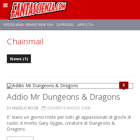
SPIDER-MAN: BRAND NEW DAY
SUPERGIRL
APPLE TV+
Chainmail
FRANCO RICCIARDIELLO
ZENDAYA
STAR TREK
AVENGERS: DOOMSDAY
News (1)
NETFLIX
SADIE SINK
STAR TREK: STRANGE NEW WORLDS
5
Addio Mr Dungeons & Dragons
DI ANGELO ROSSI
GIOVEDÌ 6 MARZO 2008
E' stato un giorno triste per tutti gli appassionati di giochi di
ruolo: è morto Gary Gygax, creatore di Dungeons &
Dragons