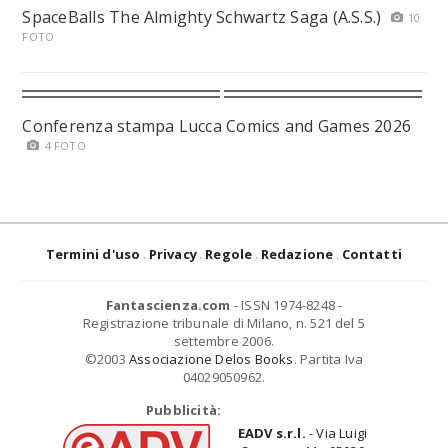
SpaceBalls The Almighty Schwartz Saga (A.S.S.)
10
FOTO
Conferenza stampa Lucca Comics and Games 2026
4 FOTO
Termini d'uso
Privacy
Regole
Redazione
Contatti
Fantascienza.com
- ISSN 1974-8248 -
Registrazione tribunale di Milano, n. 521 del 5
settembre 2006.
©2003
Associazione Delos Books
. Partita Iva
04029050962.
Pubblicità:
EADV s.r.l.
- Via Luigi