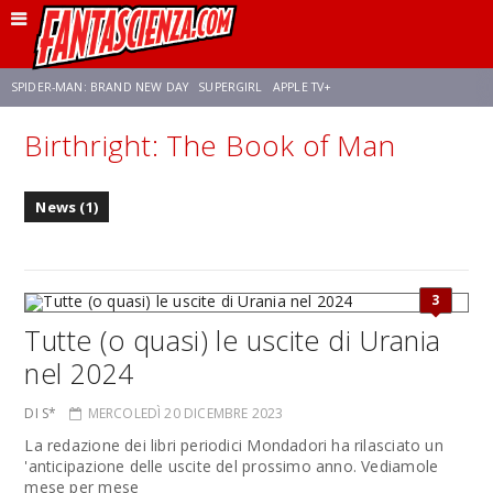
SPIDER-MAN: BRAND NEW DAY
SUPERGIRL
APPLE TV+
Birthright: The Book of Man
FRANCO RICCIARDIELLO
ZENDAYA
STAR TREK
AVENGERS: DOOMSDAY
News (1)
NETFLIX
SADIE SINK
STAR TREK: STRANGE NEW WORLDS
3
Tutte (o quasi) le uscite di Urania
nel 2024
DI S*
MERCOLEDÌ 20 DICEMBRE 2023
La redazione dei libri periodici Mondadori ha rilasciato un
'anticipazione delle uscite del prossimo anno. Vediamole
mese per mese